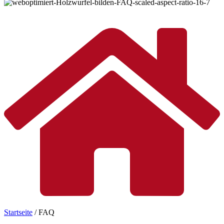
©
Roman Motizov / Shutterstock.com
Startseite
/
FAQ