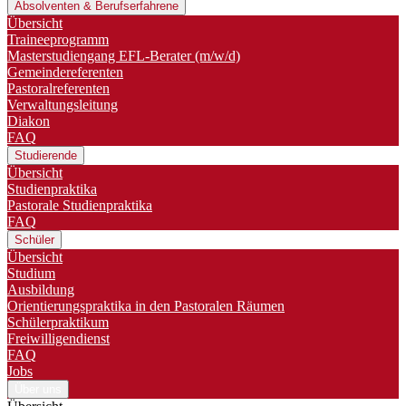
Absolventen & Berufserfahrene
Übersicht
Traineeprogramm
Master­studiengang EFL-Berater (m/w/d)
Gemeindereferenten
Pastoralreferenten
Verwaltungsleitung
Diakon
FAQ
Studierende
Übersicht
Studienpraktika
Pastorale Studienpraktika
FAQ
Schüler
Übersicht
Studium
Ausbildung
Orientierungspraktika in den Pastoralen Räumen
Schülerpraktikum
Freiwilligendienst
FAQ
Jobs
Über uns