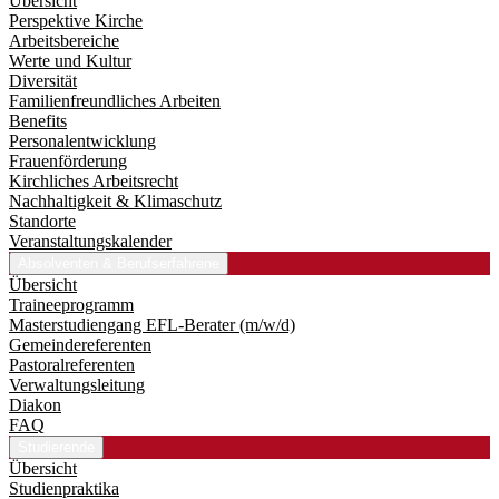
Übersicht
Perspektive Kirche
Arbeitsbereiche
Werte und Kultur
Diversität
Familienfreundliches Arbeiten
Benefits
Personalentwicklung
Frauenförderung
Kirchliches Arbeitsrecht
Nachhaltigkeit & Klimaschutz
Standorte
Veranstaltungskalender
Absolventen & Berufserfahrene
Übersicht
Traineeprogramm
Master­studiengang EFL-Berater (m/w/d)
Gemeindereferenten
Pastoralreferenten
Verwaltungsleitung
Diakon
FAQ
Studierende
Übersicht
Studienpraktika