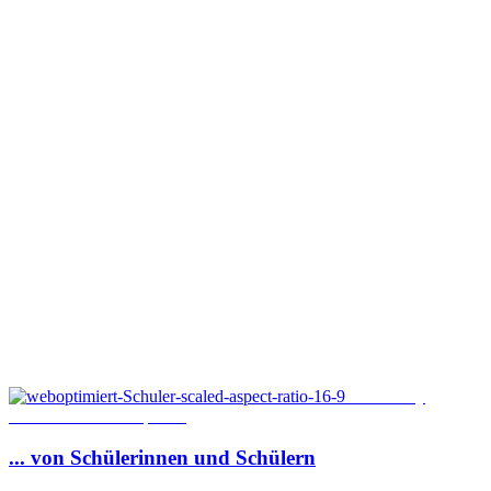
© Monkey
Business 2/Shotshop.com
...
von
Schülerinnen
und
Schülern