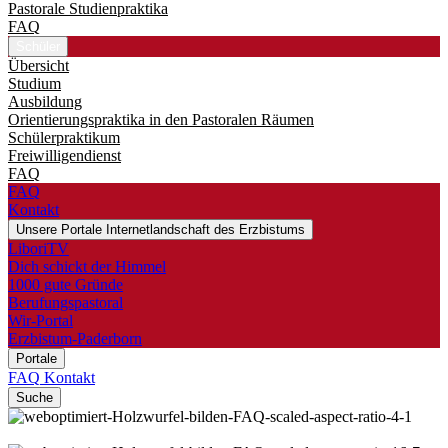
Pastorale Studienpraktika
FAQ
Schüler
Übersicht
Studium
Ausbildung
Orientierungspraktika in den Pastoralen Räumen
Schülerpraktikum
Freiwilligendienst
FAQ
FAQ
Kontakt
Unsere Portale
Internetlandschaft des Erzbistums
LiboriTV
Dich schickt der Himmel
1000 gute Gründe
Berufungspastoral
Wir-Portal
Erzbistum-Paderborn
Portale
FAQ
Kontakt
Suche
©
Roman Motizov / Shutterstock.com