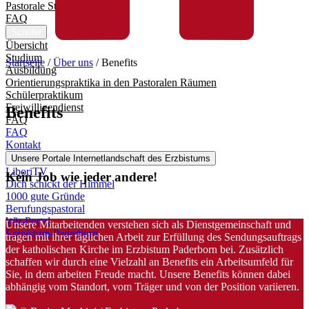
Pastorale Studienpraktika
FAQ
Schüler
Übersicht
Studium
Startseite
/
Über uns
/
Benefits
Ausbildung
Orientierungspraktika in den Pastoralen Räumen
Schülerpraktikum
Freiwilligendienst
Benefits
FAQ
FAQ
Kontakt
Unsere Portale
Internetlandschaft des Erzbistums
LiboriTV
Kein Job wie jeder andere!
Dich schickt der Himmel
1000 gute Gründe
Berufungspastoral
Wir-Portal
Unsere Mitarbeitenden verstehen sich als Dienstgemeinschaft und
Erzbistum-Paderborn
tragen mit ihrer täglichen Arbeit zur Erfüllung des Sendungsauftrags
der katholischen Kirche im Erzbistum Paderborn bei. Zusätzlich
schaffen wir durch eine Vielzahl an Benefits ein Arbeitsumfeld für
Sie, in dem arbeiten Freude macht. Unsere Benefits können dabei
abhängig vom Standort, vom Träger und von der Position variieren.