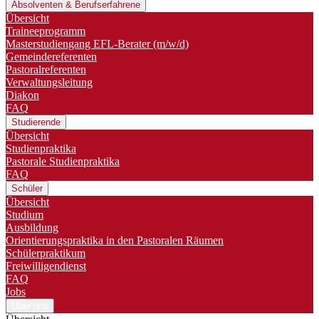
Absolventen & Berufserfahrene
Übersicht
Traineeprogramm
Master­studiengang EFL-Berater (m/w/d)
Gemeindereferenten
Pastoralreferenten
Verwaltungsleitung
Diakon
FAQ
Studierende
Übersicht
Studienpraktika
Pastorale Studienpraktika
FAQ
Schüler
Übersicht
Studium
Ausbildung
Orientierungspraktika in den Pastoralen Räumen
Schülerpraktikum
Freiwilligendienst
FAQ
Jobs
Über uns