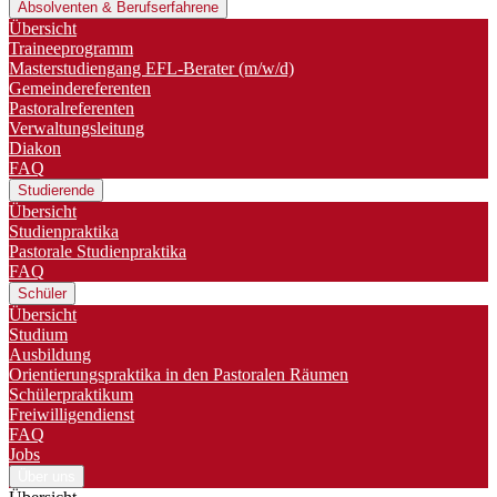
Absolventen & Berufserfahrene
Übersicht
Traineeprogramm
Master­studiengang EFL-Berater (m/w/d)
Gemeindereferenten
Pastoralreferenten
Verwaltungsleitung
Diakon
FAQ
Studierende
Übersicht
Studienpraktika
Pastorale Studienpraktika
FAQ
Schüler
Übersicht
Studium
Ausbildung
Orientierungspraktika in den Pastoralen Räumen
Schülerpraktikum
Freiwilligendienst
FAQ
Jobs
Über uns