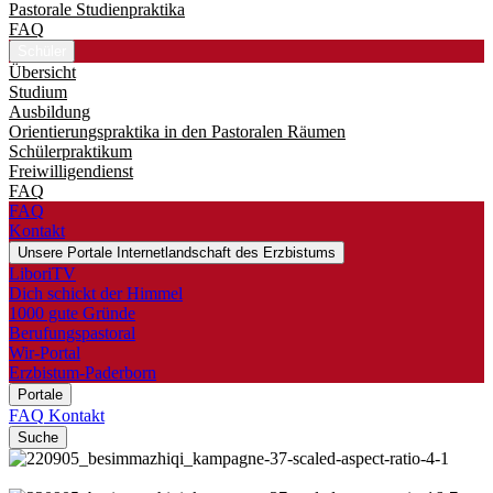
Pastorale Studienpraktika
FAQ
Schüler
Übersicht
Studium
Ausbildung
Orientierungspraktika in den Pastoralen Räumen
Schülerpraktikum
Freiwilligendienst
FAQ
FAQ
Kontakt
Unsere Portale
Internetlandschaft des Erzbistums
LiboriTV
Dich schickt der Himmel
1000 gute Gründe
Berufungspastoral
Wir-Portal
Erzbistum-Paderborn
Portale
FAQ
Kontakt
Suche
©
Besim Mazhiqi / Erzbistum Paderborn