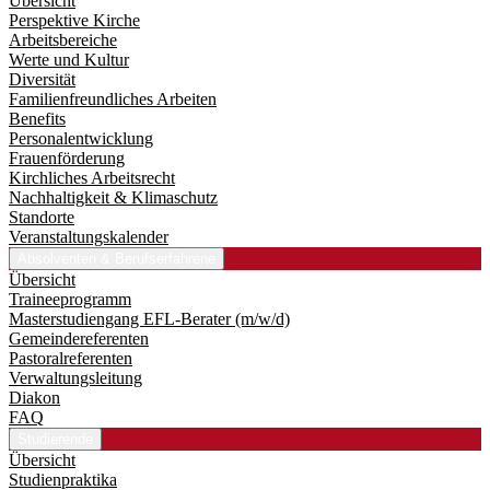
Übersicht
Perspektive Kirche
Arbeitsbereiche
Werte und Kultur
Diversität
Familienfreundliches Arbeiten
Benefits
Personalentwicklung
Frauenförderung
Kirchliches Arbeitsrecht
Nachhaltigkeit & Klimaschutz
Standorte
Veranstaltungskalender
Absolventen & Berufserfahrene
Übersicht
Traineeprogramm
Master­studiengang EFL-Berater (m/w/d)
Gemeindereferenten
Pastoralreferenten
Verwaltungsleitung
Diakon
FAQ
Studierende
Übersicht
Studienpraktika