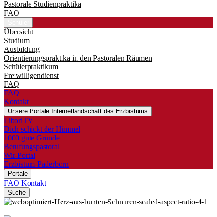
Pastorale Studienpraktika
FAQ
Schüler
Übersicht
Studium
Ausbildung
Orientierungspraktika in den Pastoralen Räumen
Schülerpraktikum
Freiwilligendienst
FAQ
FAQ
Kontakt
Unsere Portale
Internetlandschaft des Erzbistums
LiboriTV
Dich schickt der Himmel
1000 gute Gründe
Berufungspastoral
Wir-Portal
Erzbistum-Paderborn
Portale
FAQ
Kontakt
Suche
© Lightspring / Shutterstock.com