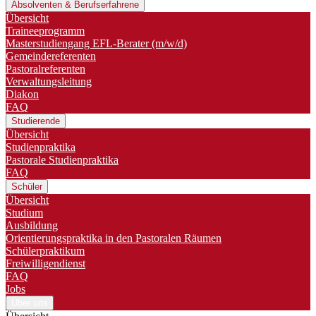
Absolventen & Berufserfahrene
Übersicht
Traineeprogramm
Master­studiengang EFL-Berater (m/w/d)
Gemeindereferenten
Pastoralreferenten
Verwaltungsleitung
Diakon
FAQ
Studierende
Übersicht
Studienpraktika
Pastorale Studienpraktika
FAQ
Schüler
Übersicht
Studium
Ausbildung
Orientierungspraktika in den Pastoralen Räumen
Schülerpraktikum
Freiwilligendienst
FAQ
Jobs
Über uns