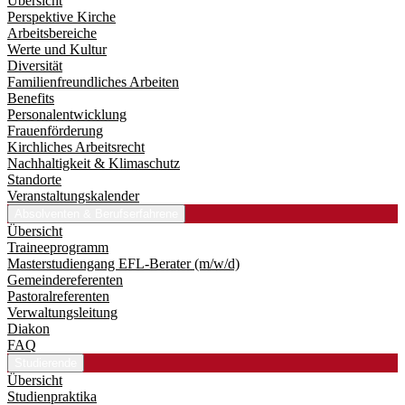
Übersicht
Perspektive Kirche
Arbeitsbereiche
Werte und Kultur
Diversität
Familienfreundliches Arbeiten
Benefits
Personalentwicklung
Frauenförderung
Kirchliches Arbeitsrecht
Nachhaltigkeit & Klimaschutz
Standorte
Veranstaltungskalender
Absolventen & Berufserfahrene
Übersicht
Traineeprogramm
Master­studiengang EFL-Berater (m/w/d)
Gemeindereferenten
Pastoralreferenten
Verwaltungsleitung
Diakon
FAQ
Studierende
Übersicht
Studienpraktika