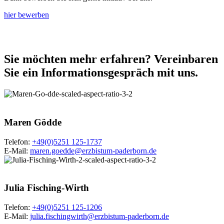
hier bewerben
Sie
möchten
mehr
erfahren?
Vereinbaren
Sie
ein
Informationsgespräch
mit
uns.
© Besim Mazhiqi /
Erzbistum Paderborn
Maren
Gödde
Telefon:
+49(0)5251 125-1737
E-Mail:
maren.goedde@erzbistum-paderborn.de
© Besim Mazhiqi /
Erzbistum Paderborn
Julia
Fisching-Wirth
Telefon:
+49(0)5251 125-1206
E-Mail:
julia.fischingwirth@erzbistum-paderborn.de