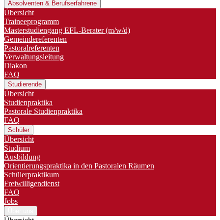
Absolventen & Berufserfahrene
Übersicht
Traineeprogramm
Master­studiengang EFL-Berater (m/w/d)
Gemeindereferenten
Pastoralreferenten
Verwaltungsleitung
Diakon
FAQ
Studierende
Übersicht
Studienpraktika
Pastorale Studienpraktika
FAQ
Schüler
Übersicht
Studium
Ausbildung
Orientierungspraktika in den Pastoralen Räumen
Schülerpraktikum
Freiwilligendienst
FAQ
Jobs
Über uns