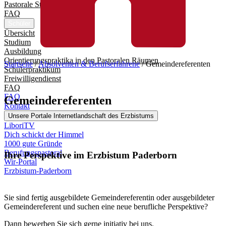
Pastorale Studienpraktika
FAQ
Schüler
Übersicht
Studium
Ausbildung
Orientierungspraktika in den Pastoralen Räumen
Startseite
/
Absolventen & Berufserfahrene
/
Gemeindereferenten
Schülerpraktikum
Freiwilligendienst
FAQ
FAQ
Gemeindereferenten
Kontakt
Unsere Portale
Internetlandschaft des Erzbistums
LiboriTV
Dich schickt der Himmel
1000 gute Gründe
Berufungspastoral
Ihre Perspektive im Erzbistum Paderborn
Wir-Portal
Erzbistum-Paderborn
Sie sind fertig ausgebildete Gemeindereferentin oder ausgebildeter
Gemeindereferent und suchen eine neue berufliche Perspektive?
Dann bewerben Sie sich gerne initiativ bei uns.