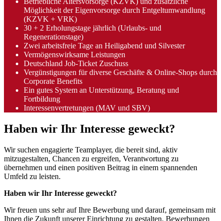
Betriebliche Altersvorsorge (KZVK) und zusätzliche
Möglichkeit der Eigenvorsorge durch Entgeltumwandlung
(KZVK + VRK)
30 + 2 Erholungstage jährlich (Urlaubs- und
Regenerationstage)
Zwei arbeitsfreie Tage an Heiligabend und Silvester
Vermögenswirksame Leistungen
Deutschland Job-Ticket Zuschuss
Vergünstigungen für diverse Geschäfte & Online-Shops durch
Corporate Benefits
Ein gutes System an Unterstützung, Beratung und
Fortbildung
Interessenvertretungen (MAV und SBV)
Haben wir Ihr Interesse geweckt?
Wir suchen engagierte Teamplayer, die bereit sind, aktiv
mitzugestalten, Chancen zu ergreifen, Verantwortung zu
übernehmen und einen positiven Beitrag in einem spannenden
Umfeld zu leisten.
Haben wir Ihr Interesse geweckt?
Wir freuen uns sehr auf Ihre Bewerbung und darauf, gemeinsam mit
Ihnen die Zukunft unserer Einrichtung zu gestalten. Bewerbungen