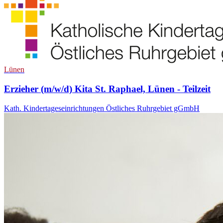
Lünen
Erzieher (m/w/d) Kita St. Raphael, Lünen - Teilzeit
Kath. Kindertageseinrichtungen Östliches Ruhrgebiet gGmbH