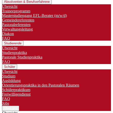
Absolventen & Berufserfahrene
Übersicht
Traineeprogramm
Master­studiengang EFL-Berater (m/w/d)
Gemeindereferenten
Pastoralreferenten
Verwaltungsleitung
Diakon
FAQ
Studierende
Übersicht
Studienpraktika
Pastorale Studienpraktika
FAQ
Schüler
Übersicht
Studium
Ausbildung
Orientierungspraktika in den Pastoralen Räumen
Schülerpraktikum
Freiwilligendienst
FAQ
Jobs
Über uns