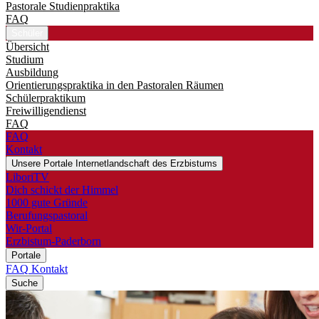
Pastorale Studienpraktika
FAQ
Schüler
Übersicht
Studium
Ausbildung
Orientierungspraktika in den Pastoralen Räumen
Schülerpraktikum
Freiwilligendienst
FAQ
FAQ
Kontakt
Unsere Portale
Internetlandschaft des Erzbistums
LiboriTV
Dich schickt der Himmel
1000 gute Gründe
Berufungspastoral
Wir-Portal
Erzbistum-Paderborn
Portale
FAQ
Kontakt
Suche