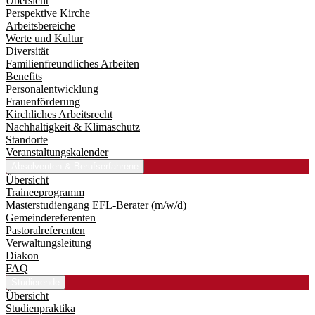
Übersicht
Perspektive Kirche
Arbeitsbereiche
Werte und Kultur
Diversität
Familienfreundliches Arbeiten
Benefits
Personalentwicklung
Frauenförderung
Kirchliches Arbeitsrecht
Nachhaltigkeit & Klimaschutz
Standorte
Veranstaltungskalender
Absolventen & Berufserfahrene
Übersicht
Traineeprogramm
Master­studiengang EFL-Berater (m/w/d)
Gemeindereferenten
Pastoralreferenten
Verwaltungsleitung
Diakon
FAQ
Studierende
Übersicht
Studienpraktika