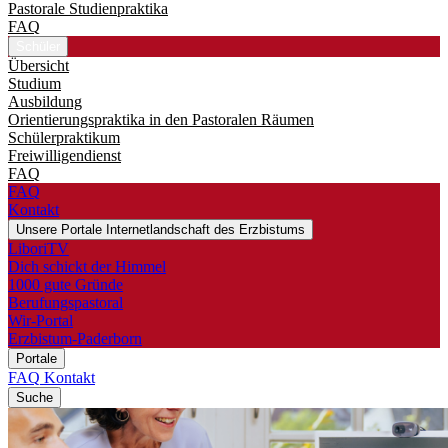
Pastorale Studienpraktika
FAQ
Schüler
Übersicht
Studium
Ausbildung
Orientierungspraktika in den Pastoralen Räumen
Schülerpraktikum
Freiwilligendienst
FAQ
FAQ
Kontakt
Unsere Portale
Internetlandschaft des Erzbistums
LiboriTV
Dich schickt der Himmel
1000 gute Gründe
Berufungspastoral
Wir-Portal
Erzbistum-Paderborn
Portale
FAQ
Kontakt
Suche