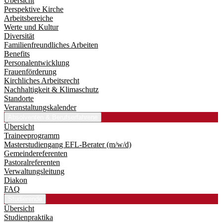
Übersicht
Perspektive Kirche
Arbeitsbereiche
Werte und Kultur
Diversität
Familienfreundliches Arbeiten
Benefits
Personalentwicklung
Frauenförderung
Kirchliches Arbeitsrecht
Nachhaltigkeit & Klimaschutz
Standorte
Veranstaltungskalender
Absolventen & Berufserfahrene
Übersicht
Traineeprogramm
Master­studiengang EFL-Berater (m/w/d)
Gemeindereferenten
Pastoralreferenten
Verwaltungsleitung
Diakon
FAQ
Studierende
Übersicht
Studienpraktika