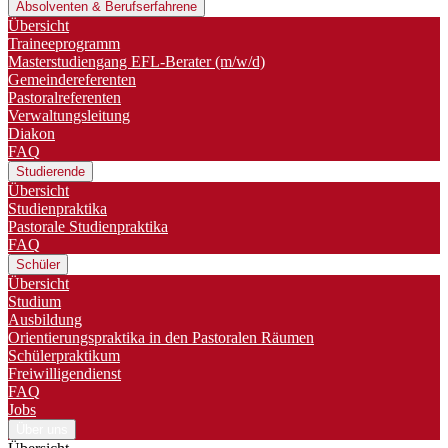
Absolventen & Berufserfahrene
Übersicht
Traineeprogramm
Master­studiengang EFL-Berater (m/w/d)
Gemeindereferenten
Pastoralreferenten
Verwaltungsleitung
Diakon
FAQ
Studierende
Übersicht
Studienpraktika
Pastorale Studienpraktika
FAQ
Schüler
Übersicht
Studium
Ausbildung
Orientierungspraktika in den Pastoralen Räumen
Schülerpraktikum
Freiwilligendienst
FAQ
Jobs
Über uns