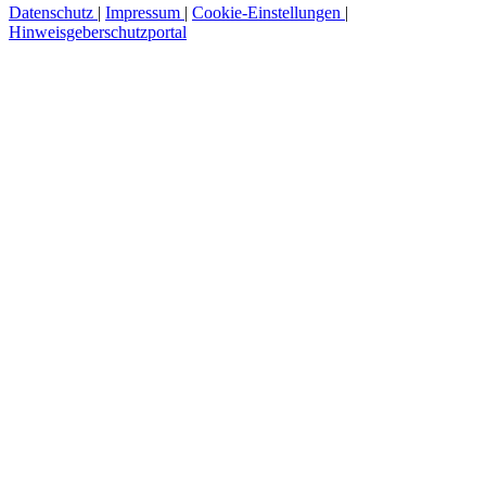
Datenschutz
|
Impressum
|
Cookie-Einstellungen
|
Hinweisgeberschutzportal