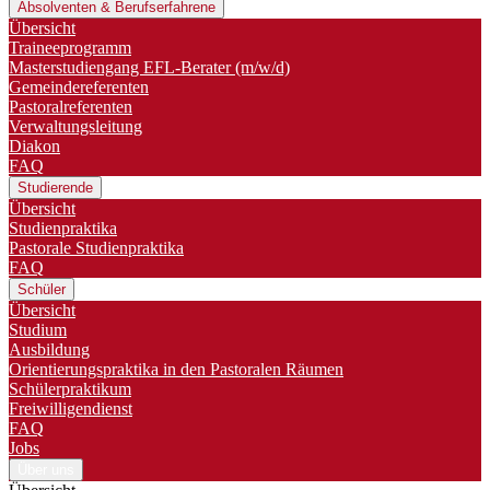
Absolventen & Berufserfahrene
Übersicht
Traineeprogramm
Master­studiengang EFL-Berater (m/w/d)
Gemeindereferenten
Pastoralreferenten
Verwaltungsleitung
Diakon
FAQ
Studierende
Übersicht
Studienpraktika
Pastorale Studienpraktika
FAQ
Schüler
Übersicht
Studium
Ausbildung
Orientierungspraktika in den Pastoralen Räumen
Schülerpraktikum
Freiwilligendienst
FAQ
Jobs
Über uns