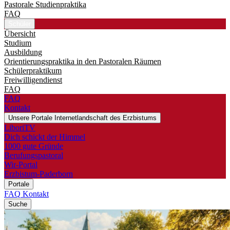
Pastorale Studienpraktika
FAQ
Schüler
Übersicht
Studium
Ausbildung
Orientierungspraktika in den Pastoralen Räumen
Schülerpraktikum
Freiwilligendienst
FAQ
FAQ
Kontakt
Unsere Portale
Internetlandschaft des Erzbistums
LiboriTV
Dich schickt der Himmel
1000 gute Gründe
Berufungspastoral
Wir-Portal
Erzbistum-Paderborn
Portale
FAQ
Kontakt
Suche