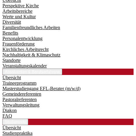
Übersicht
Perspektive Kirche
Arbeitsbereiche
Werte und Kultur
Diversität
Familienfreundliches Arbeiten
Benefits
Personalentwicklung
Frauenförderung
Kirchliches Arbeitsrecht
Nachhaltigkeit & Klimaschutz
Standorte
Veranstaltungskalender
Absolventen & Berufserfahrene
Übersicht
Traineeprogramm
Master­studiengang EFL-Berater (m/w/d)
Gemeindereferenten
Pastoralreferenten
Verwaltungsleitung
Diakon
FAQ
Studierende
Übersicht
Studienpraktika