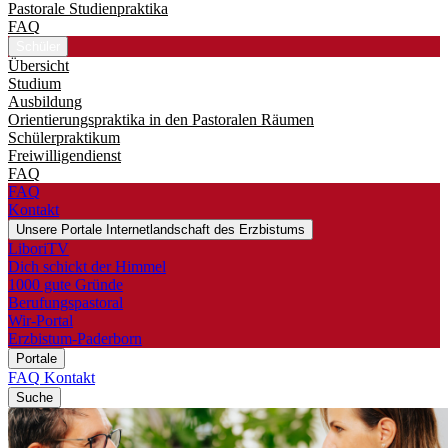
Pastorale Studienpraktika
FAQ
Schüler
Übersicht
Studium
Ausbildung
Orientierungspraktika in den Pastoralen Räumen
Schülerpraktikum
Freiwilligendienst
FAQ
FAQ
Kontakt
Unsere Portale
Internetlandschaft des Erzbistums
LiboriTV
Dich schickt der Himmel
1000 gute Gründe
Berufungspastoral
Wir-Portal
Erzbistum-Paderborn
Portale
FAQ
Kontakt
Suche