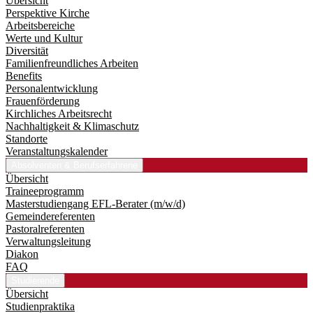
Übersicht
Perspektive Kirche
Arbeitsbereiche
Werte und Kultur
Diversität
Familienfreundliches Arbeiten
Benefits
Personalentwicklung
Frauenförderung
Kirchliches Arbeitsrecht
Nachhaltigkeit & Klimaschutz
Standorte
Veranstaltungskalender
Absolventen & Berufserfahrene
Übersicht
Traineeprogramm
Master­studiengang EFL-Berater (m/w/d)
Gemeindereferenten
Pastoralreferenten
Verwaltungsleitung
Diakon
FAQ
Studierende
Übersicht
Studienpraktika