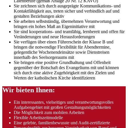
Laienberufe (gemäß Anlage 20 Nr. 12 KAVO)
Sie zeichnen sich durch ausgeprägte Kommunikations- und
Kontaktfähigkeit aus, treten sicher und verbindlich auf und
gestalten Beziehungen aktiv
Sie arbeiten selbstständig, übernehmen Verantwortung und
bringen ein hohes Maß an Eigeninitiative mit
Sie sind kooperations- und teamfähig, lernbereit und offen für
Veränderungen und neue Herausforderungen
Sie verfügen über einen Führerschein der Klasse B und
bringen die notwendige Flexibilität für Abendtermine,
gelegentliche Wochenendeinsätze sowie Dienstreisen
innerhalb des Seelsorgeraums mit
Sie bringen eine positive Grundhaltung und Offenheit
gegenüber der Botschaft des Evangeliums mit und können
sich durch eine aktive Zugehörigkeit mit den Zielen und
Werten der katholischen Kirche identifizieren
Wir bieten Ihnen:
Ein interessantes, vielseitiges und verantwortungsvolles
Aufgabengebiet mit großen Gestaltungsmöglichkeiten
Die Möglichkeit zum mobilen Arbeiten
Flexible Arbeitszeitmodelle
Eine gelebte, familienbewusste und Audit-zertifizierte
Personalpolitik zur besseren Vereinbarkeit von Beruf und