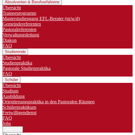
Absolventen & Berufserfahrene
Übersicht
Traineeprogramm
Master­studiengang EFL-Berater (m/w/d)
Gemeindereferenten
Pastoralreferenten
Verwaltungsleitung
Diakon
FAQ
Studierende
Übersicht
Studienpraktika
Pastorale Studienpraktika
FAQ
Schüler
Übersicht
Studium
Ausbildung
Orientierungspraktika in den Pastoralen Räumen
Schülerpraktikum
Freiwilligendienst
FAQ
Jobs
Über uns