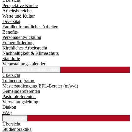
Übersicht
Perspektive Kirche
Arbeitsbereiche
Werte und Kultur
Diversität
Familienfreundliches Arbeiten
Benefits
Personalentwicklung
Frauenförderung
Kirchliches Arbeitsrecht
Nachhaltigkeit & Klimaschutz
Standorte
Veranstaltungskalender
Absolventen & Berufserfahrene
Übersicht
Traineeprogramm
Master­studiengang EFL-Berater (m/w/d)
Gemeindereferenten
Pastoralreferenten
Verwaltungsleitung
Diakon
FAQ
Studierende
Übersicht
Studienpraktika