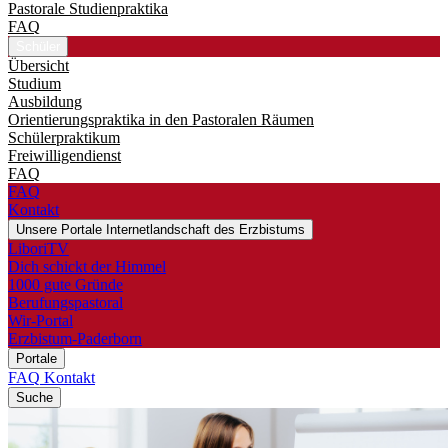
Pastorale Studienpraktika
FAQ
Schüler
Übersicht
Studium
Ausbildung
Orientierungspraktika in den Pastoralen Räumen
Schülerpraktikum
Freiwilligendienst
FAQ
FAQ
Kontakt
Unsere Portale
Internetlandschaft des Erzbistums
LiboriTV
Dich schickt der Himmel
1000 gute Gründe
Berufungspastoral
Wir-Portal
Erzbistum-Paderborn
Portale
FAQ
Kontakt
Suche