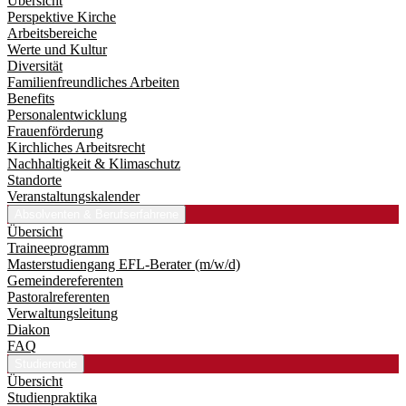
Übersicht
Perspektive Kirche
Arbeitsbereiche
Werte und Kultur
Diversität
Familienfreundliches Arbeiten
Benefits
Personalentwicklung
Frauenförderung
Kirchliches Arbeitsrecht
Nachhaltigkeit & Klimaschutz
Standorte
Veranstaltungskalender
Absolventen & Berufserfahrene
Übersicht
Traineeprogramm
Master­studiengang EFL-Berater (m/w/d)
Gemeindereferenten
Pastoralreferenten
Verwaltungsleitung
Diakon
FAQ
Studierende
Übersicht
Studienpraktika