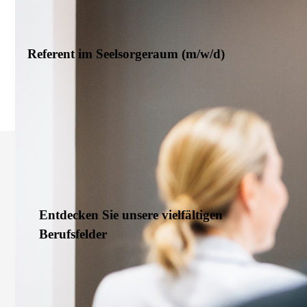
Lügde
Referent im Seelsorgeraum (m/w/d)
Seelsorgeraum Lippe
Entdecken Sie unsere vielfältigen
Berufsfelder
In unseren aktuellen Stellenangeboten haben Sie nicht das
Passende für sich gefunden? Dann ergreifen Sie gerne die
Initiative und bewerben Sie sich auf Ihre Wunschposition.