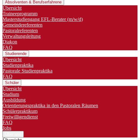
Absolventen & Berufserfahrene
Übersicht
Traineeprogramm
Master­studiengang EFL-Berater (m/w/d)
Gemeindereferenten
Pastoralreferenten
Verwaltungsleitung
Diakon
FAQ
Studierende
Übersicht
Studienpraktika
Pastorale Studienpraktika
FAQ
Schüler
Übersicht
Studium
Ausbildung
Orientierungspraktika in den Pastoralen Räumen
Schülerpraktikum
Freiwilligendienst
FAQ
Jobs
Über uns