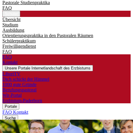
Pastorale Studienpraktika
FAQ
Schüler
Übersicht
Studium
Ausbildung
Orientierungspraktika in den Pastoralen Räumen
Schülerpraktikum
Freiwilligendienst
FAQ
FAQ
Kontakt
Unsere Portale
Internetlandschaft des Erzbistums
LiboriTV
Dich schickt der Himmel
1000 gute Gründe
Berufungspastoral
Wir-Portal
Erzbistum-Paderborn
Portale
FAQ
Kontakt
Suche