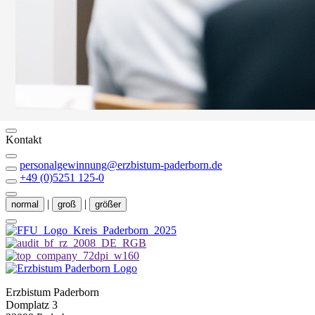
HIER ALLE BERUFE ENTDECKEN
Kontakt
personalgewinnung@erzbistum-paderborn.de
+49 (0)5251 125-0
|
|
normal
groß
größer
Erzbistum Paderborn
Domplatz 3