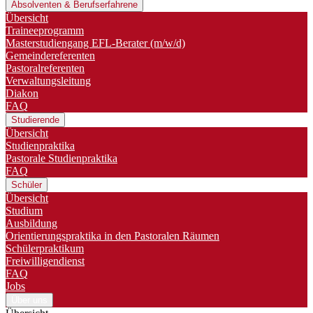
Absolventen & Berufserfahrene
Übersicht
Traineeprogramm
Master­studiengang EFL-Berater (m/w/d)
Gemeindereferenten
Pastoralreferenten
Verwaltungsleitung
Diakon
FAQ
Studierende
Übersicht
Studienpraktika
Pastorale Studienpraktika
FAQ
Schüler
Übersicht
Studium
Ausbildung
Orientierungspraktika in den Pastoralen Räumen
Schülerpraktikum
Freiwilligendienst
FAQ
Jobs
Über uns