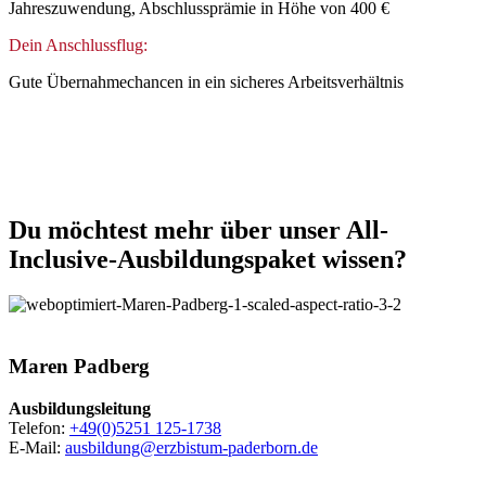
Jahreszuwendung, Abschlussprämie in Höhe von 400 €
Dein Anschlussflug:
Gute Übernahmechancen in ein sicheres Arbeitsverhältnis
Du
möchtest
mehr
über
unser
All-
Inclusive-Ausbildungspaket
wissen?
© Sabrina
Voss / Erzbistum Paderborn
Maren
Padberg
Ausbildungsleitung
Telefon:
+49(0)5251 125-1738
E-Mail:
ausbildung@erzbistum-paderborn.de