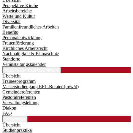
Übersicht
Perspektive Kirche
Arbeitsbereiche
Werte und Kultur
Diversität
Familienfreundliches Arbeiten
Benefits
Personalentwicklung
Frauenförderung
Kirchliches Arbeitsrecht
Nachhaltigkeit & Klimaschutz
Standorte
Veranstaltungskalender
Absolventen & Berufserfahrene
Übersicht
Traineeprogramm
Master­studiengang EFL-Berater (m/w/d)
Gemeindereferenten
Pastoralreferenten
Verwaltungsleitung
Diakon
FAQ
Studierende
Übersicht
Studienpraktika