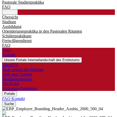
Pastorale Studienpraktika
FAQ
Schüler
Übersicht
Studium
Ausbildung
Orientierungspraktika in den Pastoralen Räumen
Schülerpraktikum
Freiwilligendienst
FAQ
FAQ
Kontakt
Unsere Portale
Internetlandschaft des Erzbistums
LiboriTV
Dich schickt der Himmel
1000 gute Gründe
Berufungspastoral
Wir-Portal
Erzbistum-Paderborn
Portale
FAQ
Kontakt
Suche