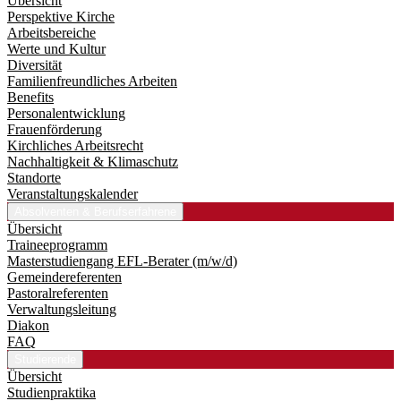
Übersicht
Perspektive Kirche
Arbeitsbereiche
Werte und Kultur
Diversität
Familienfreundliches Arbeiten
Benefits
Personalentwicklung
Frauenförderung
Kirchliches Arbeitsrecht
Nachhaltigkeit & Klimaschutz
Standorte
Veranstaltungskalender
Absolventen & Berufserfahrene
Übersicht
Traineeprogramm
Master­studiengang EFL-Berater (m/w/d)
Gemeindereferenten
Pastoralreferenten
Verwaltungsleitung
Diakon
FAQ
Studierende
Übersicht
Studienpraktika