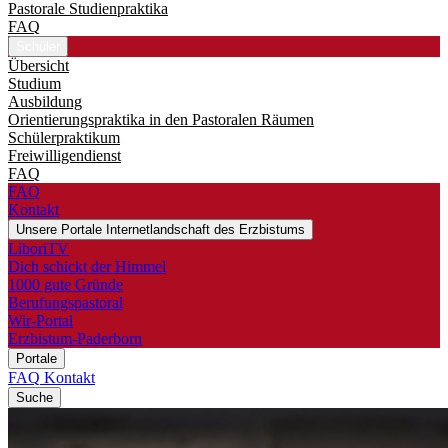
Pastorale Studienpraktika
FAQ
Schüler
Übersicht
Studium
Ausbildung
Orientierungspraktika in den Pastoralen Räumen
Schülerpraktikum
Freiwilligendienst
FAQ
FAQ
Kontakt
Unsere Portale
Internetlandschaft des Erzbistums
LiboriTV
Dich schickt der Himmel
1000 gute Gründe
Berufungspastoral
Wir-Portal
Erzbistum-Paderborn
Portale
FAQ
Kontakt
Suche