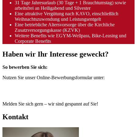
31 Tage Jahresurlaub (30 Tage + 1 Brauchtumstag) sowie
arbeitsfrei an Heiligabend und Silvester
Eine attraktive Vergütung nach KAVO, einschließlich
Weihnachtszuwendung und Leistungsentgelt
Eine betriebliche Altersvorsorge über die Kirchliche
Zusatzversorgungskasse (KZVK)
Weitere Benefits wie EGYM-Wellpass, Bike-Leasing und
Corporate Benefits
Haben wir Ihr Interesse geweckt?
So bewerben Sie sich:
Nutzen Sie unser Online-Bewerbungsformular unter:
Melden Sie sich gern – wir sind gespannt auf Sie!
Kontakt