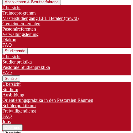
Absolventen & Berufserfahrene
Übersicht
Traineeprogramm
Master­studiengang EFL-Berater (m/w/d)
Gemeindereferenten
Pastoralreferenten
Verwaltungsleitung
Diakon
FAQ
Studierende
Übersicht
Studienpraktika
Pastorale Studienpraktika
FAQ
Schüler
Übersicht
Studium
Ausbildung
Orientierungspraktika in den Pastoralen Räumen
Schülerpraktikum
Freiwilligendienst
FAQ
Jobs
Über uns