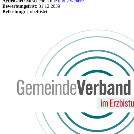
Arbeitsort:
Meschede, Olpe
und 2 weitere
Bewerbungsfrist:
31.12.2039
Befristung:
Unbefristet