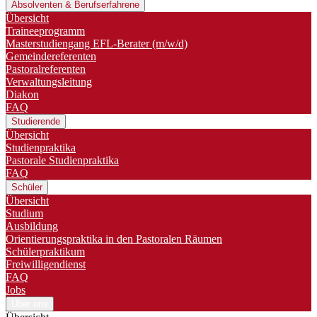
Absolventen & Berufserfahrene
Übersicht
Traineeprogramm
Master­studiengang EFL-Berater (m/w/d)
Gemeindereferenten
Pastoralreferenten
Verwaltungsleitung
Diakon
FAQ
Studierende
Übersicht
Studienpraktika
Pastorale Studienpraktika
FAQ
Schüler
Übersicht
Studium
Ausbildung
Orientierungspraktika in den Pastoralen Räumen
Schülerpraktikum
Freiwilligendienst
FAQ
Jobs
Über uns