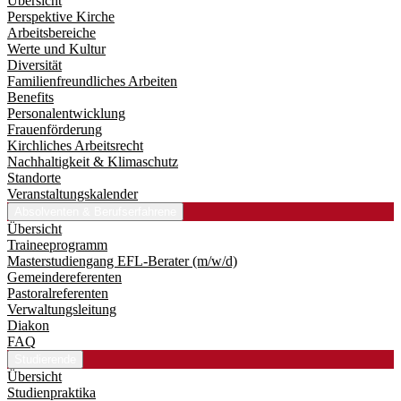
Übersicht
Perspektive Kirche
Arbeitsbereiche
Werte und Kultur
Diversität
Familienfreundliches Arbeiten
Benefits
Personalentwicklung
Frauenförderung
Kirchliches Arbeitsrecht
Nachhaltigkeit & Klimaschutz
Standorte
Veranstaltungskalender
Absolventen & Berufserfahrene
Übersicht
Traineeprogramm
Master­studiengang EFL-Berater (m/w/d)
Gemeindereferenten
Pastoralreferenten
Verwaltungsleitung
Diakon
FAQ
Studierende
Übersicht
Studienpraktika