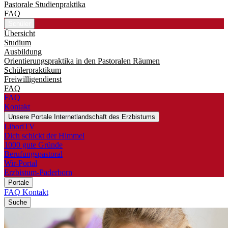
Pastorale Studienpraktika
FAQ
Schüler
Übersicht
Studium
Ausbildung
Orientierungspraktika in den Pastoralen Räumen
Schülerpraktikum
Freiwilligendienst
FAQ
FAQ
Kontakt
Unsere Portale
Internetlandschaft des Erzbistums
LiboriTV
Dich schickt der Himmel
1000 gute Gründe
Berufungspastoral
Wir-Portal
Erzbistum-Paderborn
Portale
FAQ
Kontakt
Suche